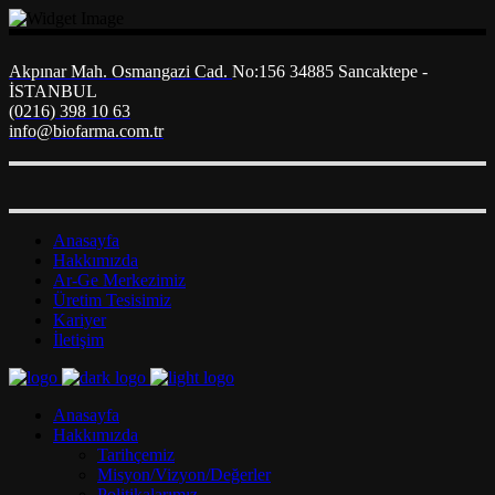
Akpınar Mah. Osmangazi Cad.
No:156 34885 Sancaktepe -
İSTANBUL
(0216) 398 10 63
info@biofarma.com.tr
Anasayfa
Hakkımızda
Ar-Ge Merkezimiz
Üretim Tesisimiz
Kariyer
İletişim
Anasayfa
Hakkımızda
Tarihçemiz
Misyon/Vizyon/Değerler
Politikalarımız