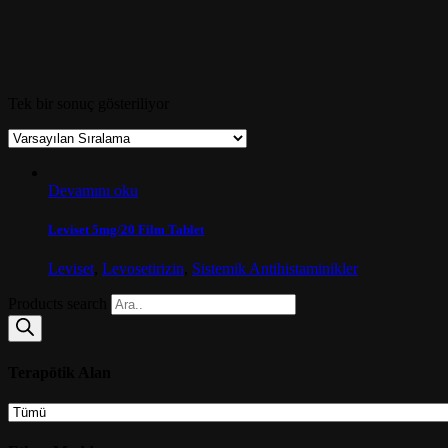
Tek bir sonuç gösteriliyor
Devamını oku
Leviset 5mg/20 Film Tablet
Leviset
,
Levosetirizin
,
Sistemik Antihistaminikler
Products search
Terapötik Alan