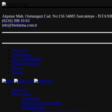
Akpınar Mah. Osmangazi Cad.
No:156 34885 Sancaktepe - İSTAN
(0216) 398 10 63
info@biofarma.com.tr
Anasayfa
Hakkımızda
Ar-Ge Merkezimiz
Üretim Tesisimiz
Kariyer
İletişim
Anasayfa
Hakkımızda
Tarihçemiz
Misyon/Vizyon/Değerler
Politikalarımız
ISO 9001 Kalite Yönetim Sistemi