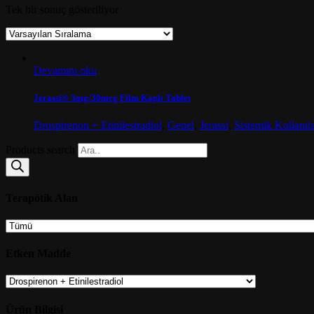
Tek bir sonuç gösteriliyor
Devamını oku
Jerassi® 3mg/30mcg Film Kaplı Tablet
Drospirenon + Etinilestradiol
,
Genel
,
Jerassi
,
Sistemik Kullanıl
Products search
Terapötik Alan
Etken Madde
Ürün Bilgisi