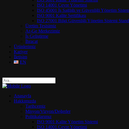
ISO 14001 Çevre Yönetimi
ISO 45001 İş Sağlığı ve Güvenliği Yönetim Siste
ISO 9001 Kalite Sertifikası
ISO 27001 Bilgi Güvenliği Yönetim Sistemi Standa
Üretim Tesisimiz
Ar-Ge Merkezimiz
İş Geliştirme
İhracat
Ürünlerimiz
Kariyer
İletişim
EN
Anasayfa
Hakkımızda
Tarihçemiz
Misyon/Vizyon/Değerler
Politikalarımız
ISO 9001 Kalite Yönetim Sistemi
ISO 14001 Çevre Yönetimi