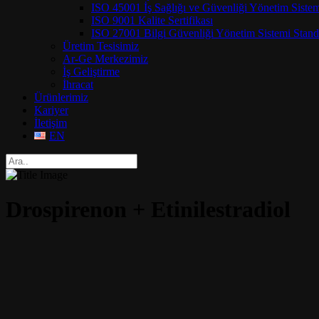
ISO 45001 İş Sağlığı ve Güvenliği Yönetim Siste
ISO 9001 Kalite Sertifikası
ISO 27001 Bilgi Güvenliği Yönetim Sistemi Standa
Üretim Tesisimiz
Ar-Ge Merkezimiz
İş Geliştirme
İhracat
Ürünlerimiz
Kariyer
İletişim
EN
Drospirenon + Etinilestradiol