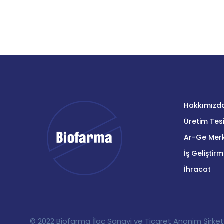
Hakkımızd
Üretim Tesi
Ar-Ge Merk
İş Geliştir
İhracat
© 2022 Biofarma İlaç Sanayi ve Ticaret Anonim Şirketi,