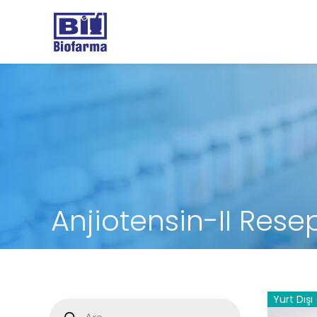
Anjiotensin-II Res
Yurt Dışı
Products
search