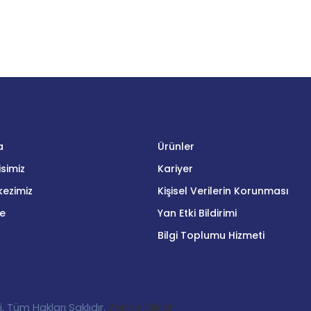
a
Ürünler
simiz
Kariyer
ezimiz
Kişisel Verilerin Korunması
me
Yan Etki Bildirimi
Bilgi Toplumu Hizmeti
 Tüm Hakları Saklıdır.
Zekice Dijital