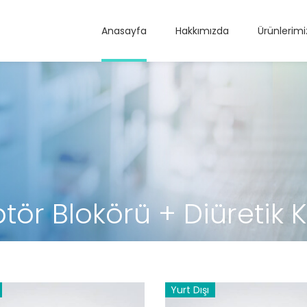
Anasayfa
Hakkımızda
Ürünlerimi
eptör Blokörü + Diüreti
Yurt Dışı