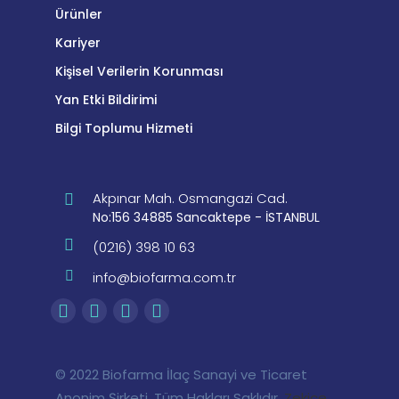
Ürünler
Kariyer
Kişisel Verilerin Korunması
Yan Etki Bildirimi
Bilgi Toplumu Hizmeti
Akpınar Mah. Osmangazi Cad.
No:156 34885 Sancaktepe - İSTANBUL
(0216) 398 10 63
info@biofarma.com.tr
© 2022 Biofarma İlaç Sanayi ve Ticaret
Anonim Şirketi, Tüm Hakları Saklıdır.
Zekice