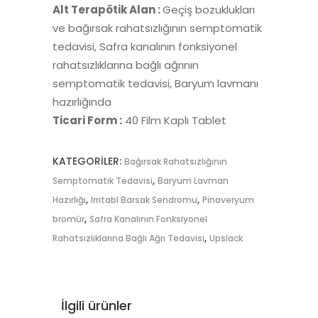
Alt Terapötik Alan :
Geçiş bozuklukları
ve bağırsak rahatsızlığının semptomatik
tedavisi, Safra kanalının fonksiyonel
rahatsızlıklarına bağlı ağrının
semptomatik tedavisi, Baryum lavmanı
hazırlığında
Ticari Form :
40 Film Kaplı Tablet
KATEGORILER:
Bağırsak Rahatsızlığının
,
Semptomatik Tedavisi
Baryum Lavman
,
,
Hazırlığı
Irritabl Barsak Sendromu
Pinaveryum
,
bromür
Safra Kanalının Fonksiyonel
,
Rahatsızlıklarına Bağlı Ağrı Tedavisi
Upslack
İlgili ürünler