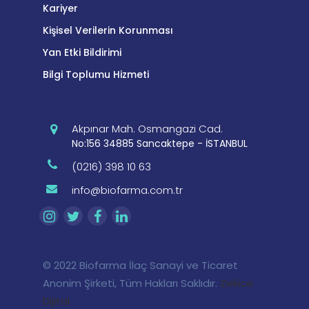
Kariyer
Kişisel Verilerin Korunması
Yan Etki Bildirimi
Bilgi Toplumu Hizmeti
Akpınar Mah. Osmangazi Cad.
No:156 34885 Sancaktepe - İSTANBUL
(0216) 398 10 63
info@biofarma.com.tr
© 2022 Biofarma İlaç Sanayi ve Ticaret
Anonim Şirketi, Tüm Hakları Saklıdır.
Zekice
Dijital