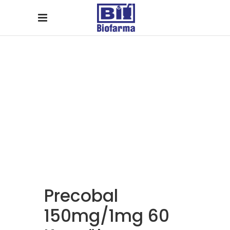
Yurt Dışı
Precobal
150mg/1mg 60