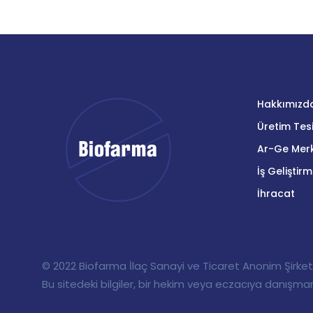
Hakkımızd
Üretim Tesi
Ar-Ge Merk
İş Geliştir
İhracat
© 2022 Biofarma İlaç Sanayi ve Ticaret Anonim Şirketi,
Bu sitedeki bilgiler, bir hekim veya eczacıya danışman