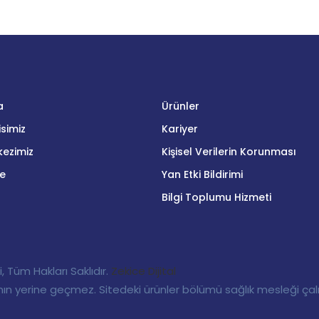
a
Ürünler
simiz
Kariyer
ezimiz
Kişisel Verilerin Korunması
me
Yan Etki Bildirimi
Bilgi Toplumu Hizmeti
 Tüm Hakları Saklıdır.
Zekice Dijital
ın yerine geçmez. Sitedeki ürünler bölümü sağlık mesleği çalışa