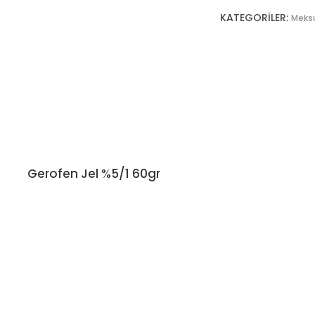
KATEGORILER:
Meks
Gerofen Jel %5/1 60gr
DEVAMINI OKU