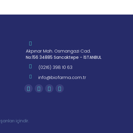
Akpınar Mah. Osmangazi Cad.
No:156 34885 Sancaktepe - İSTANBUL
(0216) 398 10 63
info@biofarma.com.tr
nları içindir.