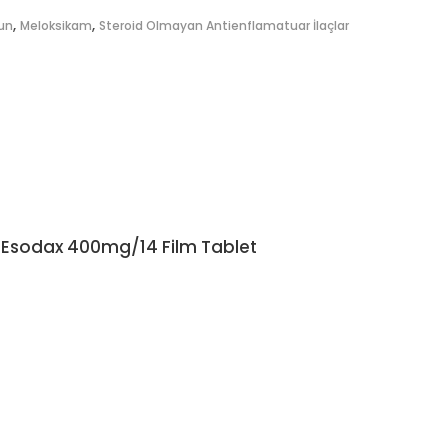
,
,
un
Meloksikam
Steroid Olmayan Antienflamatuar İlaçlar
Yurt Dışı
Esodax 400mg/14 Film Tablet
DEVAMINI OKU