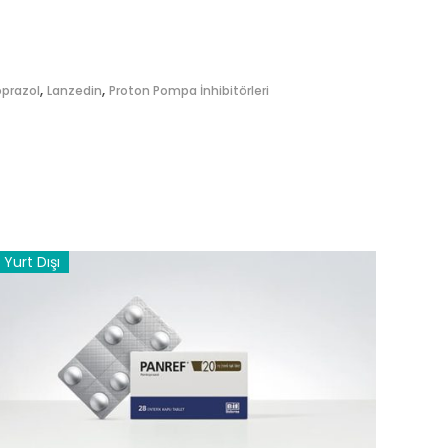
,
,
prazol
Lanzedin
Proton Pompa İnhibitörleri
Yurt Dışı
DEVAMINI OKU