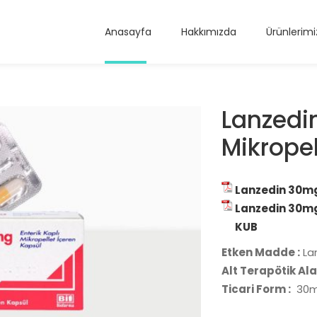
Anasayfa
Hakkımızda
Ürünlerimi
Lanzedi
Mikropel
Lanzedin 30mg/
Lanzedin 30mg/
KUB
Etken Madde :
La
Alt Terapötik Ala
Ticari Form :
30mg